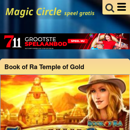
Book of Ra Temple of Gold