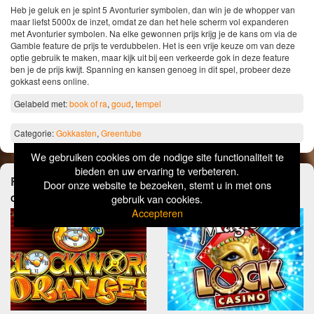
Heb je geluk en je spint 5 Avonturier symbolen, dan win je de whopper van
maar liefst 5000x de inzet, omdat ze dan het hele scherm vol expanderen
met Avonturier symbolen. Na elke gewonnen prijs krijg je de kans om via de
Gamble feature de prijs te verdubbelen. Het is een vrije keuze om van deze
optie gebruik te maken, maar kijk uit bij een verkeerde gok in deze feature
ben je de prijs kwijt. Spanning en kansen genoeg in dit spel, probeer deze
gokkast eens online.
Gelabeld met:
book of ra
,
goud
,
tempel
Categorie:
Gokkasten
,
Greentube
We gebruiken cookies om de nodige site functionaliteit te
bieden en uw ervaring te verbeteren.
Review these games
Door onze website te bezoeken, stemt u in met ons
gebruik van cookies.
Clockwork Oranges
Magic Luck
Accepteren