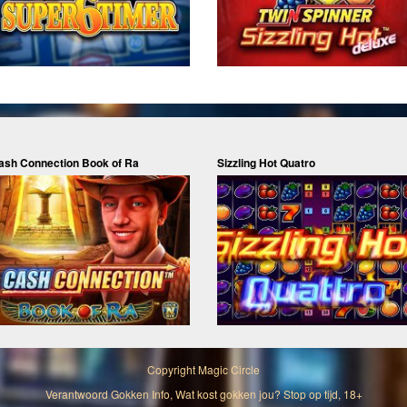
ash Connection Book of Ra
Sizzling Hot Quatro
Copyright
Magic Circle
Verantwoord Gokken Info, Wat kost gokken jou? Stop op tijd, 18+