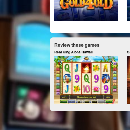
Review these games
Real King Aloha Hawaii
C