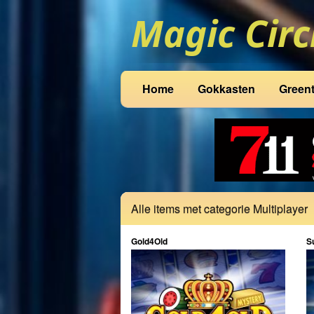
Home
Gokkasten
Green
Alle items met categorie Multiplayer
Gold4Old
S