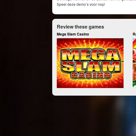
Speel deze demo’s voor nop!
Review these games
Mega Slam Casino
R