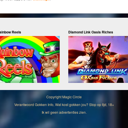
ainbow Reels
Diamond Link Oasis Riches
Copyright
Magic Circle
Verantwoord Gokken Info, Wat kost gokken jou? Stop op tijd, 18+
Ik wil geen advertenties zien.