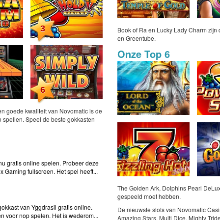
3
Book of Ra en Lucky Lady Charm zijn
en Greentube.
Onze Top 6
6
n goede kwaliteit van Novomatic is de
n spellen. Speel de beste gokkasten
nu gratis online spelen. Probeer deze
 Gaming fullscreen. Het spel heeft...
The Golden Ark, Dolphins Pearl DeLuxe
gespeeld moet hebben.
okkast van Yggdrasil gratis online.
De nieuwste slots van Novomatic Casin
n voor nop spelen. Het is wederom...
Amazing Stars, Multi Dice, Mighty Trid