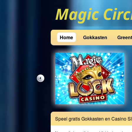
Home
Gokkasten
Green
o game van Eurocoin die je
rollen, 9 wincombinaties
Speel gratis Gokkasten en Casino S