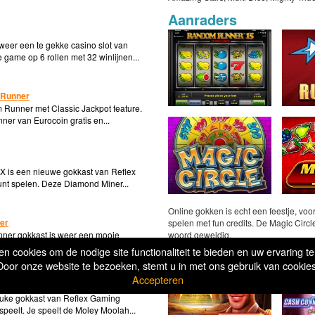
Aanraders
weer een te gekke casino slot van
game op 6 rollen met 32 winlijnen...
 Runner
 Runner met Classic Jackpot feature.
r van Eurocoin gratis en...
is een nieuwe gokkast van Reflex
kunt spelen. Deze Diamond Miner...
Online gokken is echt een feestje, v
er
spelen met fun credits. De Magic Circle 
nner gokkast is weer een mooie
woord geweldig.
ten bestand. Deze Topspinner demo...
n cookies om de nodige site functionaliteit te bieden en uw ervaring te
Diamond Link en Cas
Door onze website te bezoeken, stemt u in met ons gebruik van cookies
Accepteren
euke gokkast van Reflex Gaming
speelt. Je speelt de Moley Moolah...