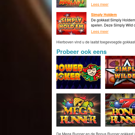
Lees meer
Simply Holdem
De gokkast Simply Holdem 
spelen. Deze Simply Wild d
Lees meer
Hierboven vind u de laatst toegevoegde gokkast
Probeer ook eens
De Mega Runner en de Bonus Runner gokkast z