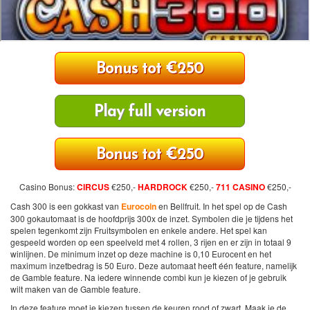
Bonus tot €250
Play full version
Bonus tot €250
Casino Bonus:
CIRCUS
€250,-
HARDROCK
€250,-
711 CASINO
€250,-
Cash 300 is een gokkast van
Eurocoin
en Bellfruit. In het spel op de Cash
300 gokautomaat is de hoofdprijs 300x de inzet. Symbolen die je tijdens het
spelen tegenkomt zijn Fruitsymbolen en enkele andere. Het spel kan
gespeeld worden op een speelveld met 4 rollen, 3 rijen en er zijn in totaal 9
winlijnen. De minimum inzet op deze machine is 0,10 Eurocent en het
maximum inzetbedrag is 50 Euro. Deze automaat heeft één feature, namelijk
de Gamble feature. Na iedere winnende combi kun je kiezen of je gebruik
wilt maken van de Gamble feature.
In deze feature moet je kiezen tussen de keuren rood of zwart. Maak je de