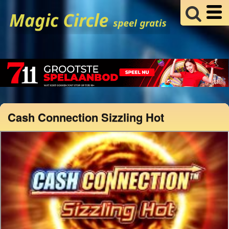
Cash Connection Sizzling Hot