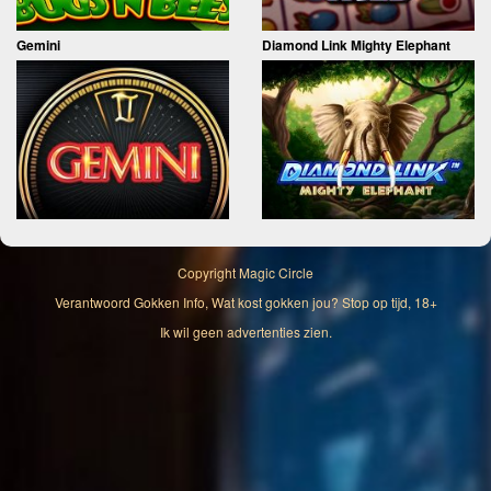
Gemini
Diamond Link Mighty Elephant
Copyright
Magic Circle
Verantwoord Gokken Info, Wat kost gokken jou? Stop op tijd, 18+
Ik wil geen advertenties zien.