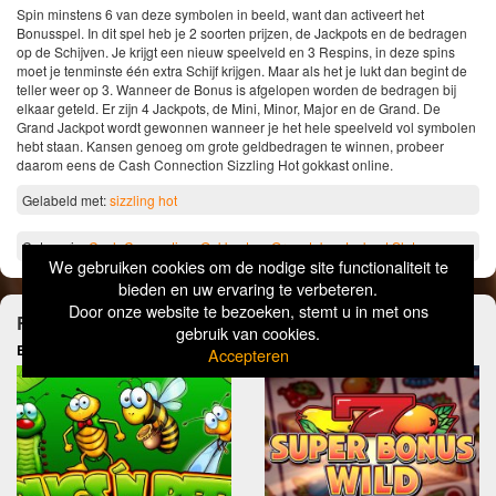
Spin minstens 6 van deze symbolen in beeld, want dan activeert het
Bonusspel. In dit spel heb je 2 soorten prijzen, de Jackpots en de bedragen
op de Schijven. Je krijgt een nieuw speelveld en 3 Respins, in deze spins
moet je tenminste één extra Schijf krijgen. Maar als het je lukt dan begint de
teller weer op 3. Wanneer de Bonus is afgelopen worden de bedragen bij
elkaar geteld. Er zijn 4 Jackpots, de Mini, Minor, Major en de Grand. De
Grand Jackpot wordt gewonnen wanneer je het hele speelveld vol symbolen
hebt staan. Kansen genoeg om grote geldbedragen te winnen, probeer
daarom eens de Cash Connection Sizzling Hot gokkast online.
Gelabeld met:
sizzling hot
Categorie:
Cash Connection
,
Gokkasten
,
Greentube
,
Jackpot Slots
We gebruiken cookies om de nodige site functionaliteit te
bieden en uw ervaring te verbeteren.
Door onze website te bezoeken, stemt u in met ons
Review these games
gebruik van cookies.
Bugs n Bees
Super Bonus Wild
Accepteren