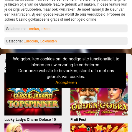
je kiezen of je van de Gamble feature gebruik wilt maken. In deze feature kun
je de prijs verdubbelen, maar ook kwijt raken. Je moet namelijk de kleur van
een kaart raden. Bij een goede keuze wordt de prijs verdubbeld. Probeer de
Jokers Casino gokkast eens gratis of met echt geld online.
Gelabeld met:
cretus
,
jokers
Categorie:
Eurocoin
,
Gokkasten
We gebruiken cookies om de nodige site functionaliteit te
Review these games
bieden en uw ervaring te verbeteren.
Classic Jackpot Topspinner
Golden Cobras DeLuxe
Door onze website te bezoeken, stemt u in met ons
gebruik van cookies.
Accepteren
Lucky Ladys Charm Deluxe 10
Fruit Fest