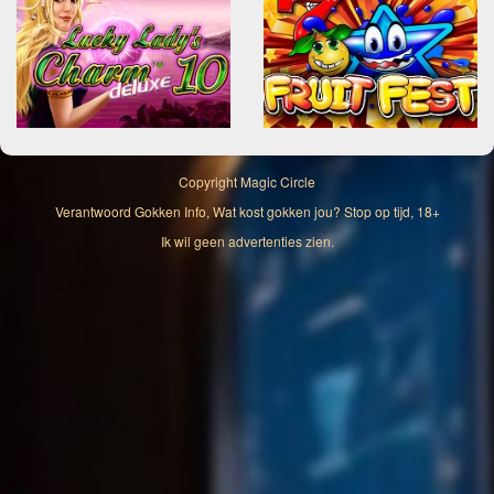
Copyright
Magic Circle
Verantwoord Gokken Info, Wat kost gokken jou? Stop op tijd, 18+
Ik wil geen advertenties zien.