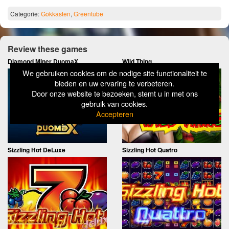
Categorie:
Gokkasten
,
Greentube
Review these games
Diamond Miner DuomaX
Wild Thing
We gebruiken cookies om de nodige site functionaliteit te
bieden en uw ervaring te verbeteren.
Door onze website te bezoeken, stemt u in met ons
gebruik van cookies.
Accepteren
Sizzling Hot DeLuxe
Sizzling Hot Quatro