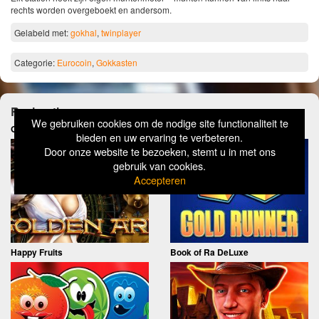
rechts worden overgeboekt en andersom.
Gelabeld met:
gokhal
,
twinplayer
Categorie:
Eurocoin
,
Gokkasten
Review these games
We gebruiken cookies om de nodige site functionaliteit te
Golden Ark
Gold Runner
bieden en uw ervaring te verbeteren.
Door onze website te bezoeken, stemt u in met ons
gebruik van cookies.
Accepteren
Happy Fruits
Book of Ra DeLuxe