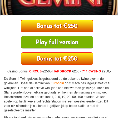
Bonus tot €250
Play full version
Bonus tot €250
Casino Bonus:
CIRCUS
€250,-
HARDROCK
€250,-
711 CASINO
€250,-
De Gemini Twin gokkast is gebaseerd op de bekende twinplayer in de
gokhallen. Speel de Gemini van
Eurocoin
op 2 machines tegelijk met 2x 10
winlijnen. Het aantal actieve winlijnen kan niet worden gewijzigd. Bar’s en
Star’s worden boven elkaar geplaatst en kennen de maximale winst toe.
Beschikbare inzetten per station: 1, 2, 5, 10, 20, 50, 100 munten. Je kan
spelen op het linker- en/of rechterstation met een geselecteerde inzet. Dit
voor elk afzonderlijk station of tegelijkertijd op beide stations met de
geselecteerde inzetten.
Elk station heeft zijn eigen muntenmeter – munten kunnen van links naar