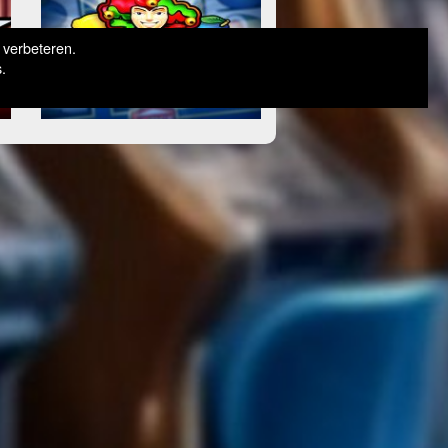
 verbeteren.
.