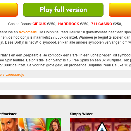
0
Play full version
B
Casino Bonus:
CIRCUS
€250,-
HARDROCK
€250,-
711 CASINO
€250,-
Greentube en
Novomatic
. De Dolphins Pearl Deluxe 10 gokautomaat. heeft een speelve
nnen, de hoofdprijs is maar liefst 27.000x de inzet. Wanneer je begint te spelen dan
jn. Deze Dolfijn is het Wild symbool, en kan alle andere symbolen vervangen om w
t, Platvis en een Zeepaardje. Je komt ook een Parel in een Schelp tegen, dit symboo
ee Spin feature. De prijs die je ontvangt is 15 Free Spins en een 3x Multiplier. Heb j
 27.000x de inzet. Ga voor het grote geld, en probeer de Dolphins Pearl Deluxe 10 g
els
,
zeepaardje
offmeister
Simply Wilder