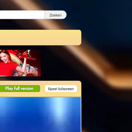
Speel fullscreen
Play full version