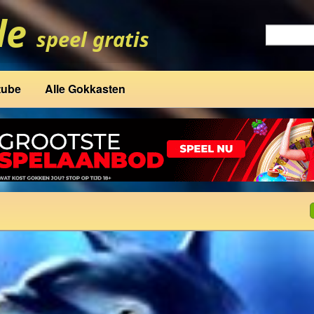
tube
Alle Gokkasten