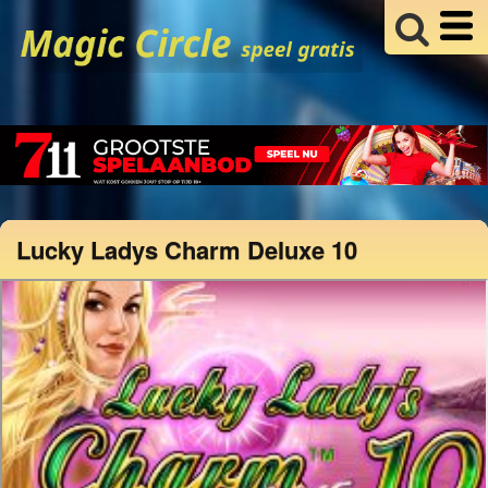
Lucky Ladys Charm Deluxe 10