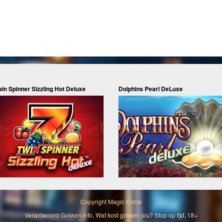
win Spinner Sizzling Hot Deluxe
Dolphins Pearl DeLuxe
Copyright
Magic Circle
Verantwoord Gokken Info, Wat kost gokken jou? Stop op tijd, 18+