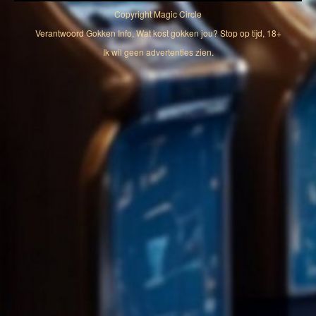
Copyright
Magic Circle
Verantwoord Gokken Info, Wat kost gokken jou? Stop op tijd, 18+
Ik wil geen advertenties zien.