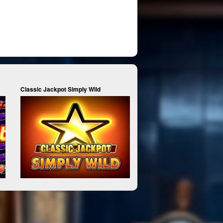
Classic Jackpot Simply Wild