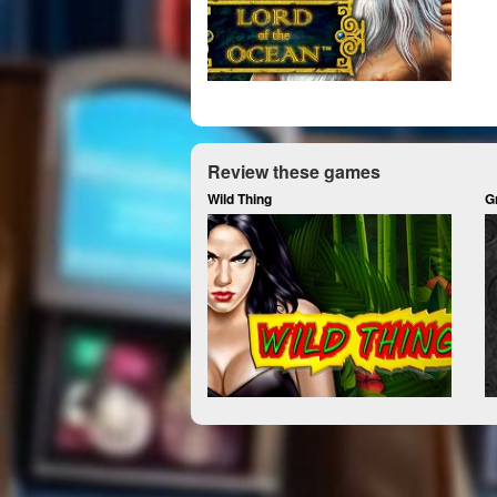
Review these games
Wild Thing
G