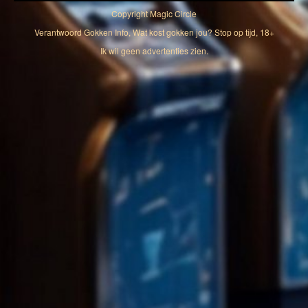
Copyright
Magic Circle
Verantwoord Gokken Info, Wat kost gokken jou? Stop op tijd, 18+
Ik wil geen advertenties zien.