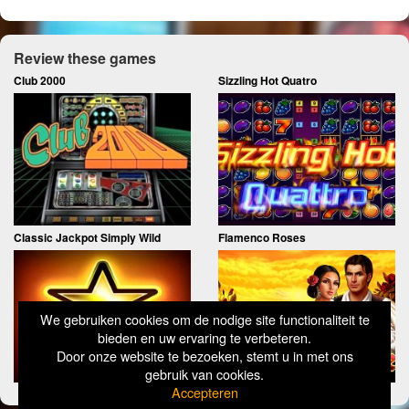
Review these games
Club 2000
Sizzling Hot Quatro
Classic Jackpot Simply Wild
Flamenco Roses
We gebruiken cookies om de nodige site functionaliteit te
bieden en uw ervaring te verbeteren.
Door onze website te bezoeken, stemt u in met ons
gebruik van cookies.
Accepteren