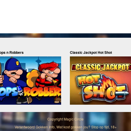
ops n Robbers
Classic Jackpot Hot Shot
Copyright
Magic Circle
Verantwoord Gokken Info, Wat kost gokken jou? Stop op tijd, 18+