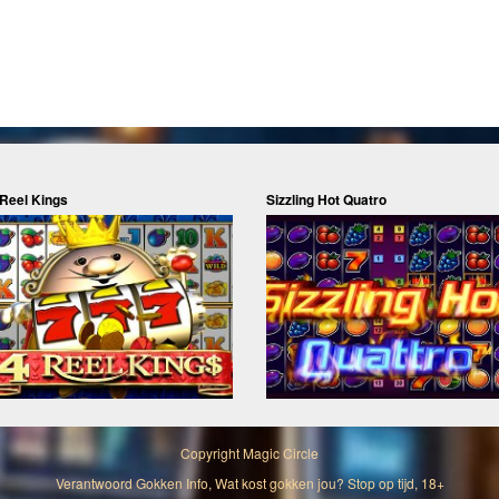
 Reel Kings
Sizzling Hot Quatro
Copyright
Magic Circle
Verantwoord Gokken Info, Wat kost gokken jou? Stop op tijd, 18+