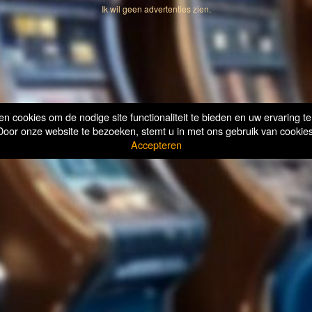
Ik wil geen advertenties zien.
n cookies om de nodige site functionaliteit te bieden en uw ervaring te
Door onze website te bezoeken, stemt u in met ons gebruik van cookies
Accepteren