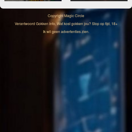
Copyright
Magic Circle
Verantwoord Gokken Info, Wat kost gokken jou? Stop op tijd, 18+
Ik wil geen advertenties zien.