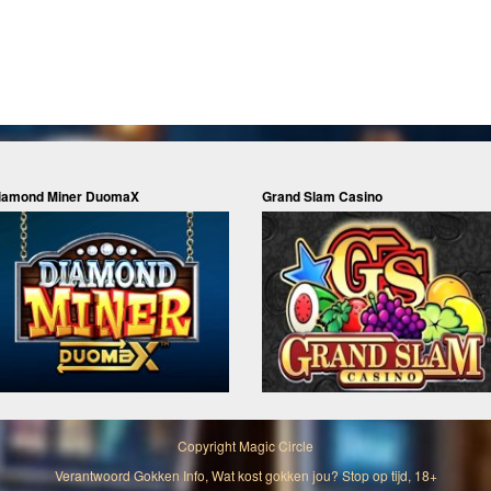
iamond Miner DuomaX
Grand Slam Casino
Copyright
Magic Circle
Verantwoord Gokken Info, Wat kost gokken jou? Stop op tijd, 18+