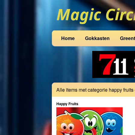
Home
Gokkasten
Green
Alle items met categorie happy fruits
Happy Fruits