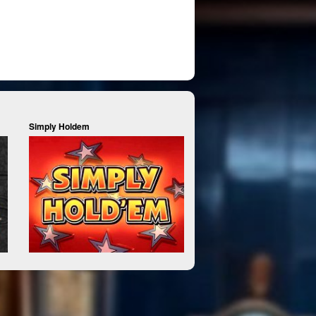
Simply Holdem