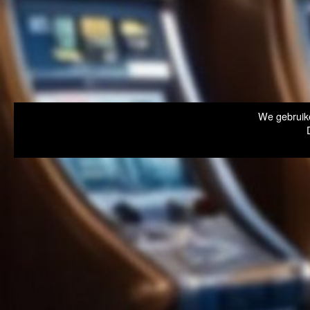
We gebruike