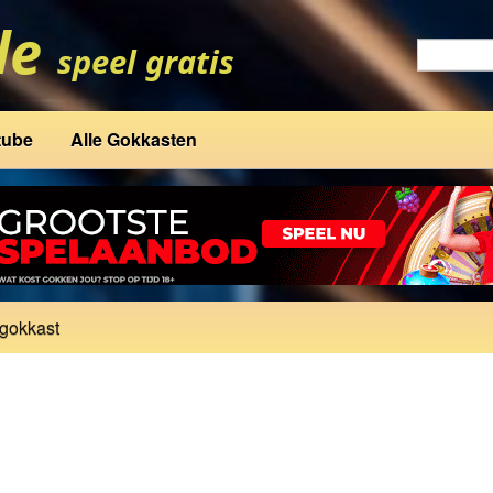
tube
Alle Gokkasten
 gokkast