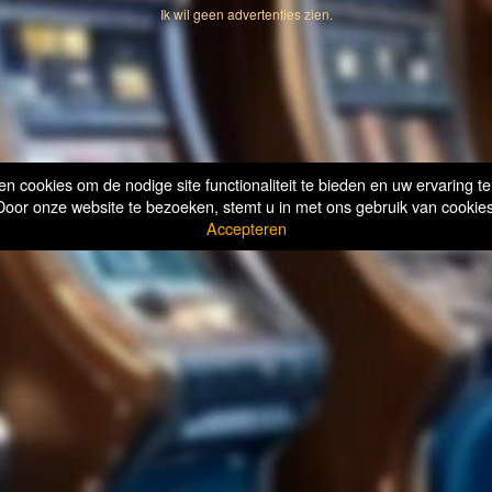
Ik wil geen advertenties zien.
n cookies om de nodige site functionaliteit te bieden en uw ervaring te
Door onze website te bezoeken, stemt u in met ons gebruik van cookies
Accepteren