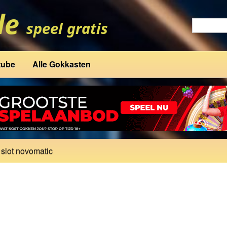
tube
Alle Gokkasten
 slot novomatic