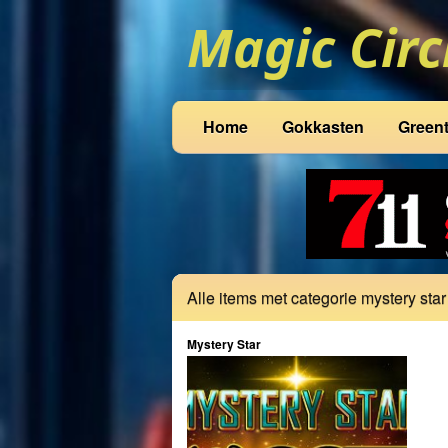
Home
Gokkasten
Green
Alle items met categorie mystery star
Mystery Star