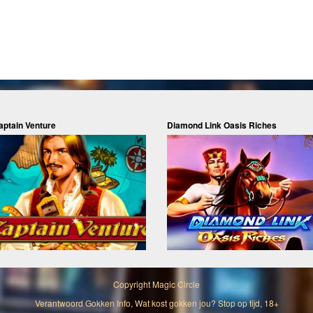
aptain Venture
Diamond Link Oasis Riches
Copyright
Magic Circle
Verantwoord Gokken Info, Wat kost gokken jou? Stop op tijd, 18+